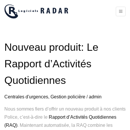
Toggl
naviga
Nouveau produit: Le
Rapport d’Activités
Quotidiennes
Centrales d'urgences
,
Gestion policière
/
admin
Nous sommes fiers d’offrir un nouveau produit à nos clients
Police, c’est-à-dire le
Rapport d’Activités Quotidiennes
(RAQ)
. Maintenant automatisée, la RAQ combine les